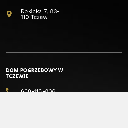
Rokicka 7, 83-
110 Tczew
DOM POGRZEBOWY W
TCZEWIE
668-118-806
dompogrzebow
yalkam@gmail.
com